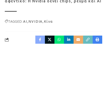
αφεντικό: Η Nvidia δένει chips, ρεύμα και AI
TAGGED:
AI
NVIDIA
Κίνα