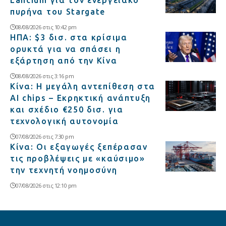
Lancium για τον ενεργειακό
πυρήνα του Stargate
08/08/2026 στις 10:42 pm
ΗΠΑ: $3 δισ. στα κρίσιμα
ορυκτά για να σπάσει η
εξάρτηση από την Κίνα
08/08/2026 στις 3:16 pm
Κίνα: Η μεγάλη αντεπίθεση στα
AI chips – Εκρηκτική ανάπτυξη
και σχέδιο €250 δισ. για
τεχνολογική αυτονομία
07/08/2026 στις 7:30 pm
Κίνα: Οι εξαγωγές ξεπέρασαν
τις προβλέψεις με «καύσιμο»
την τεχνητή νοημοσύνη
07/08/2026 στις 12:10 pm