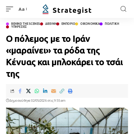
Aa
BEHIND THE SCENES
ΔΙΕΘΝΗ
ΕΜΠΟΡΙΟ
ΟΙΚΟΝΟΜΙΚΑ
ΠΟΛΙΤΙΚΗ
ΥΠΗΡΕΣΙΕΣ
Ο πόλεμος με το Ιράν
«μαραίνει» τα ρόδα της
Κένυας και μπλοκάρει το τσάι
της
Δημοσιεύθηκε 02/05/2026 στις 9:55 am