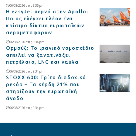
06/08/2026 στις 9:35 pm
Η easyJet περνά στην Apollo:
Ποιος ελέγχει πλέον ένα
κρίσιμο δίκτυο ευρωπαϊκών
αερομεταφορών
06/08/2026 στις 9:34 pm
Ορμούζ: Το ιρανικό νομοσχέδιο
απειλεί να ξανατινάξει
πετρέλαιο, LNG και ναύλα
06/08/2026 στις 9:34 pm
STOXX 600: Τρίτο διαδοχικό
ρεκόρ – Τα κέρδη 21% που
στηρίζουν την ευρωπαϊκή
άνοδο
06/08/2026 στις 9:34 pm