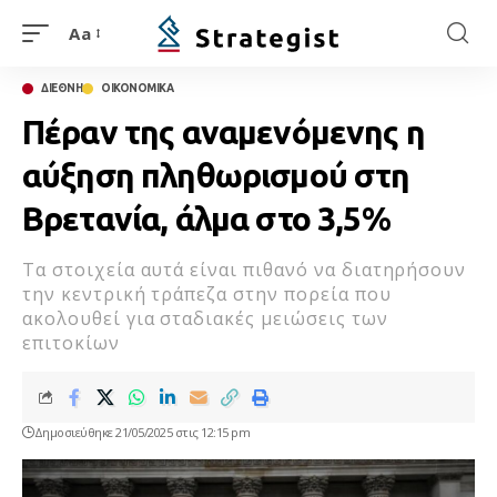
Aa
ΔΙΕΘΝΗ
ΟΙΚΟΝΟΜΙΚΑ
Πέραν της αναμενόμενης η
αύξηση πληθωρισμού στη
Βρετανία, άλμα στο 3,5%
Τα στοιχεία αυτά είναι πιθανό να διατηρήσουν
την κεντρική τράπεζα στην πορεία που
ακολουθεί για σταδιακές μειώσεις των
επιτοκίων
Δημοσιεύθηκε 21/05/2025 στις 12:15 pm