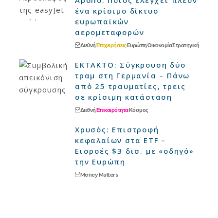
Apollo: Ποιος ελέγχει πλέον
ένα κρίσιμο δίκτυο
ευρωπαϊκών
αερομεταφορών
Διεθνή
Επιχειρήσεις
Ευρώπη
Οικονομία
Στρατηγική
ΕΚΤΑΚΤΟ: Σύγκρουση δύο
τραμ στη Γερμανία – Πάνω
από 25 τραυματίες, τρεις
σε κρίσιμη κατάσταση
Διεθνή
Επικαιρότητα
Κόσμος
Χρυσός: Επιστροφή
κεφαλαίων στα ETF –
Εισροές $3 δισ. με «οδηγό»
την Ευρώπη
Money Matters