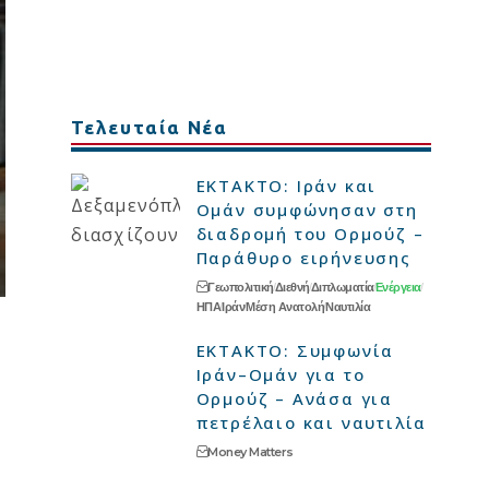
Τελευταία Νέα
ΕΚΤΑΚΤΟ: Ιράν και
Ομάν συμφώνησαν στη
διαδρομή του Ορμούζ –
Παράθυρο ειρήνευσης
Γεωπολιτική
Διεθνή
Διπλωματία
Ενέργεια
ΗΠΑ
Ιράν
Μέση Ανατολή
Ναυτιλία
ΕΚΤΑΚΤΟ: Συμφωνία
Ιράν–Ομάν για το
Ορμούζ – Ανάσα για
πετρέλαιο και ναυτιλία
Money Matters