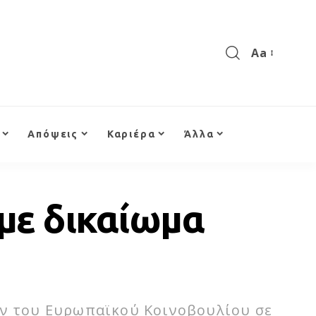
Aa
Απόψεις
Καριέρα
Άλλα
 με δικαίωμα
ών του Ευρωπαϊκού Κοινοβουλίου σε