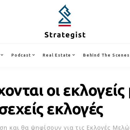
Podcast
Real Estate
Behind The Scenes
χονται οι εκλογείς
σεχείς εκλογές
ωση και θα ψηφίσουν για τις Εκλογές Μελ