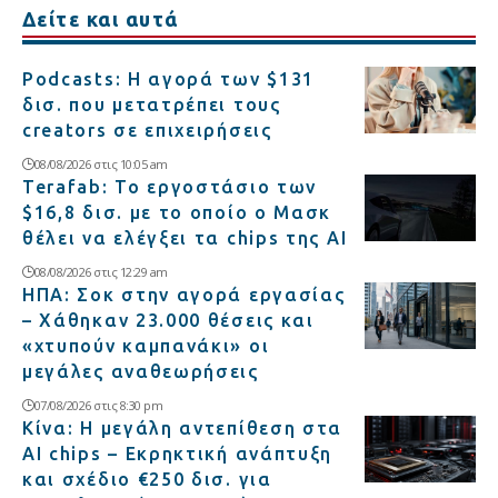
Δείτε και αυτά
Podcasts: Η αγορά των $131
δισ. που μετατρέπει τους
creators σε επιχειρήσεις
08/08/2026 στις 10:05 am
Terafab: Το εργοστάσιο των
$16,8 δισ. με το οποίο ο Μασκ
θέλει να ελέγξει τα chips της AI
08/08/2026 στις 12:29 am
ΗΠΑ: Σοκ στην αγορά εργασίας
– Χάθηκαν 23.000 θέσεις και
«χτυπούν καμπανάκι» οι
μεγάλες αναθεωρήσεις
07/08/2026 στις 8:30 pm
Κίνα: Η μεγάλη αντεπίθεση στα
AI chips – Εκρηκτική ανάπτυξη
και σχέδιο €250 δισ. για