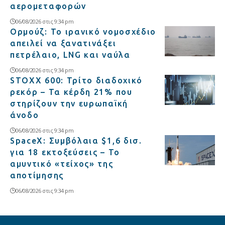
αερομεταφορών
06/08/2026 στις 9:34 pm
Ορμούζ: Το ιρανικό νομοσχέδιο
απειλεί να ξανατινάξει
πετρέλαιο, LNG και ναύλα
06/08/2026 στις 9:34 pm
STOXX 600: Τρίτο διαδοχικό
ρεκόρ – Τα κέρδη 21% που
στηρίζουν την ευρωπαϊκή
άνοδο
06/08/2026 στις 9:34 pm
SpaceX: Συμβόλαια $1,6 δισ.
για 18 εκτοξεύσεις – Το
αμυντικό «τείχος» της
αποτίμησης
06/08/2026 στις 9:34 pm