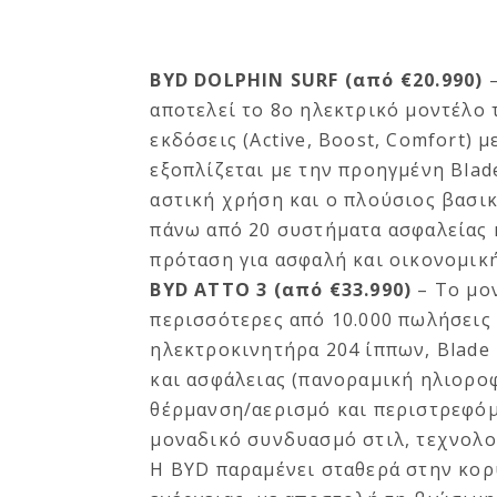
BYD DOLPHIN SURF (από €20.990)
αποτελεί το 8ο ηλεκτρικό μοντέλο 
εκδόσεις (Active, Boost, Comfort) 
εξοπλίζεται με την προηγμένη Blade
αστική χρήση και ο πλούσιος βασικ
πάνω από 20 συστήματα ασφαλείας κ
πρόταση για ασφαλή και οικονομικ
BYD ATTO
3 (από €33.990)
– Το μο
περισσότερες από 10.000 πωλήσεις
ηλεκτροκινητήρα 204 ίππων, Blade 
και ασφάλειας (πανοραμική ηλιοροφ
θέρμανση/αερισμό και περιστρεφόμ
μοναδικό συνδυασμό στιλ, τεχνολο
Η BYD παραμένει σταθερά στην κορ