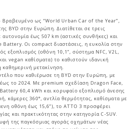
– Βραβευμένο ως “World Urban Car of the Year”,
της BYD στην Ευρώπη. Διατίθεται σε τρεις
με αυτονομία έως 507 km (αστικές συνθήκες) και
 Battery. Οι compact διαστάσεις, η ευκολία στην
ός εξοπλισμός (οθόνη 10,1”, σύστημα NFC, V2L,
αι vegan καθίσματα) το καθιστούν ιδανική
ή καθημερινή μετακίνηση.
ντέλο που καθιέρωσε τη BYD στην Ευρώπη, με
 έως το 2024. Με premium σχεδίαση Dragon Face,
Battery 60,4 kWh και κορυφαίο εξοπλισμό άνεσης
ή, κάμερες 360°, αντλία θερμότητας, καθίσματα με
ενη οθόνη έως 15,6”), το ATTO 3 προσφέρει
γίας και πρακτικότητας στην κατηγορία C-SUV.
υφή της παγκόσμιας αγοράς οχημάτων νέας