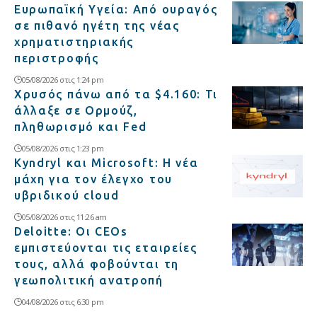
Ευρωπαϊκή Υγεία: Από ουραγός
σε πιθανό ηγέτη της νέας
χρηματιστηριακής
περιστροφής
05/08/2026 στις 1:24 pm
Χρυσός πάνω από τα $4.160: Τι
άλλαξε σε Ορμούζ,
πληθωρισμό και Fed
05/08/2026 στις 1:23 pm
Kyndryl και Microsoft: Η νέα
μάχη για τον έλεγχο του
υβριδικού cloud
05/08/2026 στις 11:26 am
Deloitte: Οι CEOs
εμπιστεύονται τις εταιρείες
τους, αλλά φοβούνται τη
γεωπολιτική ανατροπή
04/08/2026 στις 6:30 pm