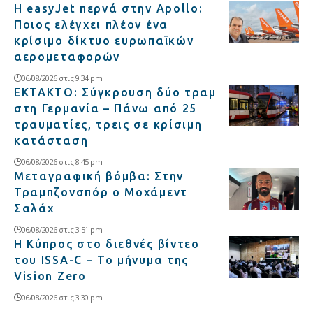
Η easyJet περνά στην Apollo:
Ποιος ελέγχει πλέον ένα
κρίσιμο δίκτυο ευρωπαϊκών
αερομεταφορών
06/08/2026 στις 9:34 pm
ΕΚΤΑΚΤΟ: Σύγκρουση δύο τραμ
στη Γερμανία – Πάνω από 25
τραυματίες, τρεις σε κρίσιμη
κατάσταση
06/08/2026 στις 8:45 pm
Μεταγραφική βόμβα: Στην
Τραμπζονσπόρ ο Μοχάμεντ
Σαλάχ
06/08/2026 στις 3:51 pm
Η Κύπρος στο διεθνές βίντεο
του ISSA-C – Το μήνυμα της
Vision Zero
06/08/2026 στις 3:30 pm