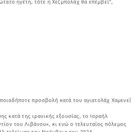
ώτατο ηγέτη, τότε η Χεζμπολάχ θα επέμβεί”,
ποιαδήποτε προσβολή κατά του αγιατολάχ Χαμενεΐ
ς κατά της ιρανικής εξουσίας, το Ισραήλ
τίον του Λιβάνου», κι ενώ ο τελευταίος πόλεμος