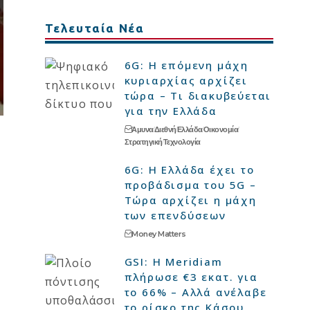
Τελευταία Νέα
6G: Η επόμενη μάχη
κυριαρχίας αρχίζει
τώρα – Τι διακυβεύεται
για την Ελλάδα
Άμυνα
Διεθνή
Ελλάδα
Οικονομία
Στρατηγική
Τεχνολογία
6G: Η Ελλάδα έχει το
προβάδισμα του 5G –
Τώρα αρχίζει η μάχη
των επενδύσεων
Money Matters
GSI: Η Meridiam
πλήρωσε €3 εκατ. για
το 66% – Αλλά ανέλαβε
το ρίσκο της Κάσου