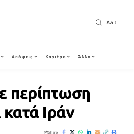
Aa
Απόψεις
Καριέρα
Άλλα
σε περίπτωση
κατά Ιράν
Share