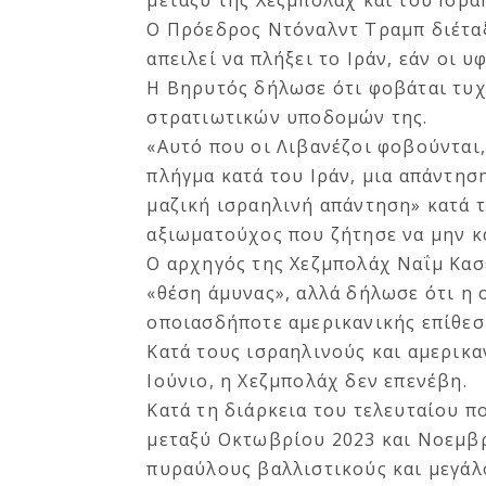
μεταξύ της Χεζμπολάχ και του Ισρα
Ο Πρόεδρος Ντόναλντ Τραμπ διέταξ
απειλεί να πλήξει το Ιράν, εάν οι 
Η Βηρυτός δήλωσε ότι φοβάται τυχ
στρατιωτικών υποδομών της.
«Αυτό που οι Λιβανέζοι φοβούνται,
πλήγμα κατά του Ιράν, μια απάντησ
μαζική ισραηλινή απάντηση» κατά τ
αξιωματούχος που ζήτησε να μην κ
Ο αρχηγός της Χεζμπολάχ Ναΐμ Κασέ
«θέση άμυνας», αλλά δήλωσε ότι η 
οποιασδήποτε αμερικανικής επίθεση
Κατά τους ισραηλινούς και αμερικ
Ιούνιο, η Χεζμπολάχ δεν επενέβη.
Κατά τη διάρκεια του τελευταίου π
μεταξύ Οκτωβρίου 2023 και Νοεμβρ
πυραύλους βαλλιστικούς και μεγάλ