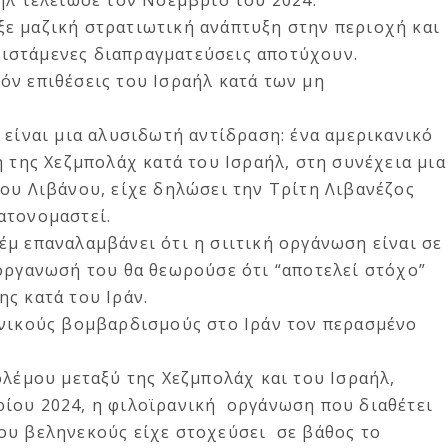
ήλ τελείωσε τον Νοέμβριο του 2024.
ε μαζική στρατιωτική ανάπτυξη στην περιοχή και
υφιστάμενες διαπραγματεύσεις αποτύχουν.
όν επιθέσεις του Ισραήλ κατά των μη
 είναι μια αλυσιδωτή αντίδραση: ένα αμερικανικό
η της Χεζμπολάχ κατά του Ισραήλ, στη συνέχεια μια
ου Λιβάνου, είχε δηλώσει την Τρίτη Λιβανέζος
ατονομαστεί.
μ επαναλαμβάνει ότι η σιιτική οργάνωση είναι σε
οργανωσή του θα θεωρούσε ότι “αποτελεί στόχο”
ς κατά του Ιράν.
ανικούς βομβαρδισμούς στο Ιράν τον περασμένο
ολέμου μεταξύ της Χεζμπολάχ και του Ισραήλ,
ίου 2024, η φιλοϊρανική οργάνωση που διαθέτει
ου βεληνεκούς είχε στοχεύσει σε βάθος το