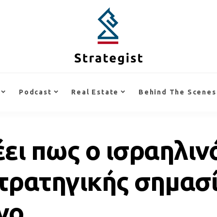
Podcast
Real Estate
Behind The Scenes
ει πως ο ισραηλιν
τρατηγικής σημασί
νο