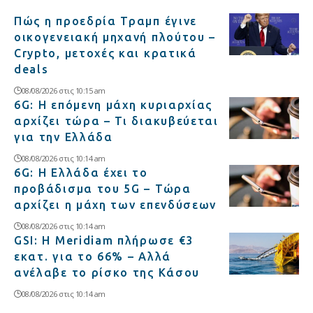
Πώς η προεδρία Τραμπ έγινε
οικογενειακή μηχανή πλούτου –
Crypto, μετοχές και κρατικά
deals
08/08/2026 στις 10:15 am
6G: Η επόμενη μάχη κυριαρχίας
αρχίζει τώρα – Τι διακυβεύεται
για την Ελλάδα
08/08/2026 στις 10:14 am
6G: Η Ελλάδα έχει το
προβάδισμα του 5G – Τώρα
αρχίζει η μάχη των επενδύσεων
08/08/2026 στις 10:14 am
GSI: Η Meridiam πλήρωσε €3
εκατ. για το 66% – Αλλά
ανέλαβε το ρίσκο της Κάσου
08/08/2026 στις 10:14 am