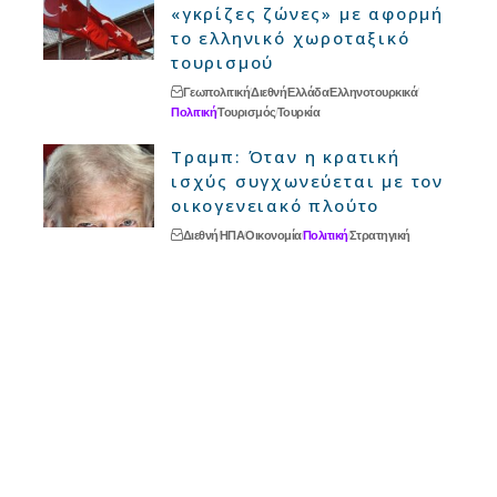
«γκρίζες ζώνες» με αφορμή
το ελληνικό χωροταξικό
τουρισμού
Γεωπολιτική
Διεθνή
Ελλάδα
Ελληνοτουρκικά
Πολιτική
Τουρισμός
Τουρκία
Τραμπ: Όταν η κρατική
ισχύς συγχωνεύεται με τον
οικογενειακό πλούτο
Διεθνή
ΗΠΑ
Οικονομία
Πολιτική
Στρατηγική