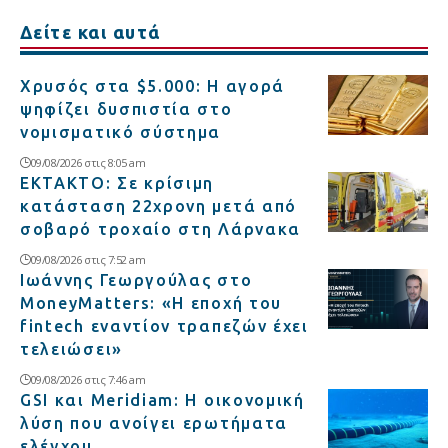
Δείτε και αυτά
Χρυσός στα $5.000: Η αγορά
ψηφίζει δυσπιστία στο
νομισματικό σύστημα
09/08/2026 στις 8:05 am
ΕΚΤΑΚΤΟ: Σε κρίσιμη
κατάσταση 22χρονη μετά από
σοβαρό τροχαίο στη Λάρνακα
09/08/2026 στις 7:52 am
Ιωάννης Γεωργούλας στο
MoneyMatters: «Η εποχή του
fintech εναντίον τραπεζών έχει
τελειώσει»
09/08/2026 στις 7:46 am
GSI και Meridiam: Η οικονομική
λύση που ανοίγει ερωτήματα
ελέγχου