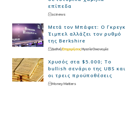
επίπεδα
scinews
Μετά τον Μπάφετ: Ο Γκρεγκ
Έιμπελ αλλάζει τον ρυθμό
της Berkshire
Διεθνή
Επιχειρήσεις
Ηγεσία
Οικονομία
Χρυσός στα $5.000; Το
bullish σενάριο της UBS και
οι τρεις προϋποθέσεις
Money Matters