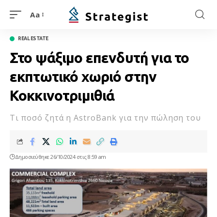
Aa
REAL ESTATE
Στο ψάξιμο επενδυτή για το
εκπτωτικό χωριό στην
Κοκκινοτριμιθιά
Τι ποσό ζητά η AstroBank για την πώληση του
Δημοσιεύθηκε 26/10/2024 στις 8:59 am