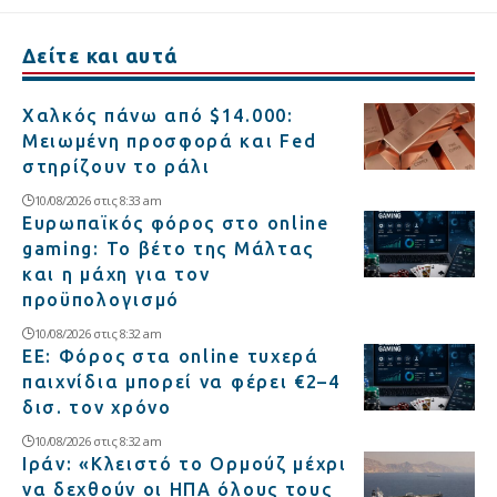
Δείτε και αυτά
Χαλκός πάνω από $14.000:
Μειωμένη προσφορά και Fed
στηρίζουν το ράλι
10/08/2026 στις 8:33 am
Ευρωπαϊκός φόρος στο online
gaming: Το βέτο της Μάλτας
και η μάχη για τον
προϋπολογισμό
10/08/2026 στις 8:32 am
ΕΕ: Φόρος στα online τυχερά
παιχνίδια μπορεί να φέρει €2–4
δισ. τον χρόνο
10/08/2026 στις 8:32 am
Ιράν: «Κλειστό το Ορμούζ μέχρι
να δεχθούν οι ΗΠΑ όλους τους