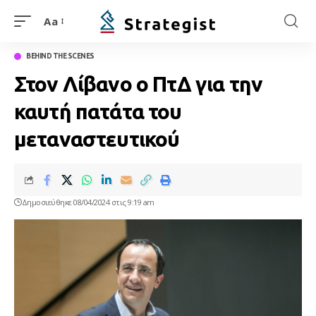
Aa
BEHIND THE SCENES
Στον Λίβανο ο ΠτΔ για την
καυτή πατάτα του
μεταναστευτικού
Δημοσιεύθηκε 08/04/2024 στις 9:19 am