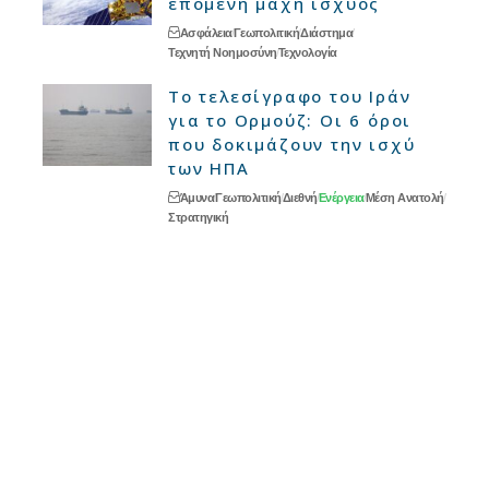
επόμενη μάχη ισχύος
Ασφάλεια
Γεωπολιτική
Διάστημα
Τεχνητή Νοημοσύνη
Τεχνολογία
Το τελεσίγραφο του Ιράν
για το Ορμούζ: Οι 6 όροι
που δοκιμάζουν την ισχύ
των ΗΠΑ
Άμυνα
Γεωπολιτική
Διεθνή
Ενέργεια
Μέση Ανατολή
Στρατηγική