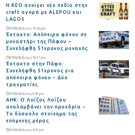
Η ΚΕΟ ανοίγει νέο πεδίο στην
craft αγορά με ALEPOU και
LAGOS
07/08/2026 στις 10:52 pm
Έκτακτο: Απόπειρα φόνου σε
μοναστήρι της Πάφου –
Συνελήφθη 51χρονος μοναχός
07/08/2026 στις 10:37 pm
Έκτακτο στην Πάφο:
Συνελήφθη 51χρονος για
απόπειρα φόνου – Δύο
τραυματίες
07/08/2026 στις 8:39 pm
ΑΗΚ: Ο Λοΐζος Λοΐζου
αναλαμβάνει την προεδρία –
Το δύσκολο στοίχημα της
επόμενης μέρας
07/08/2026 στις 4:51 pm