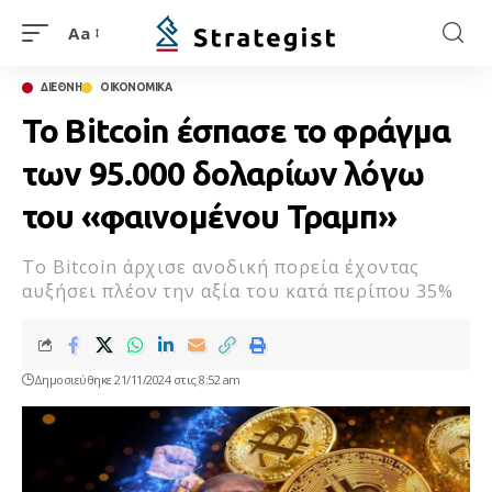
Aa
ΔΙΕΘΝΗ
ΟΙΚΟΝΟΜΙΚΑ
Το Bitcoin έσπασε το φράγμα
των 95.000 δολαρίων λόγω
του «φαινομένου Τραμπ»
To Bitcoin άρχισε ανοδική πορεία έχοντας
αυξήσει πλέον την αξία του κατά περίπου 35%
Δημοσιεύθηκε 21/11/2024 στις 8:52 am