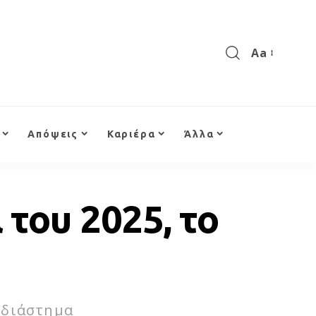
Aa
Απόψεις
Καριέρα
Άλλα
 του 2025, το
 διάστημα