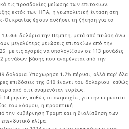
κά τις προσδοκίες μείωσης των επιτοκίων.
υξης εκτός των ΗΠΑ, η γεωπολιτική ένταση στη
ς-Ουκρανίας έχουν αυξήσει τη ζήτηση για το
 1,0366 δολάρια την Πέμπτη, μετά από πτώση άνω
νουν μεγαλύτερς μειώσεις επιτοκίων από την
5, με τις αγορές να υπολογίζουν σε 113 μονάδες
2 μονάδων βάσης που αναμένεται από την
9 δολάρια. Υποχώρησε 1,7% πέρυσι, αλλά παρ’ όλα
ερες επιδόσεις της G10 έναντι του δολαρίου, καθώς
τερα από ό,τι αναμενόταν ευρέως.
ά 14 μηνών, καθώς οι ανησυχίες για την ευρωστία
ίας του κόσμου, η προοπτική
πό την κυβέρνηση Τραμπ και η διολίσθηση των
επενδυτικό κλίμα.
ολαρίου το 2024 για το τρίτο συνεχόμενο έτος