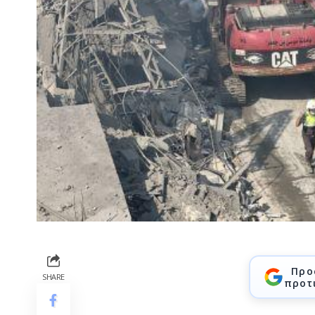
Προ
SHARE
προτ