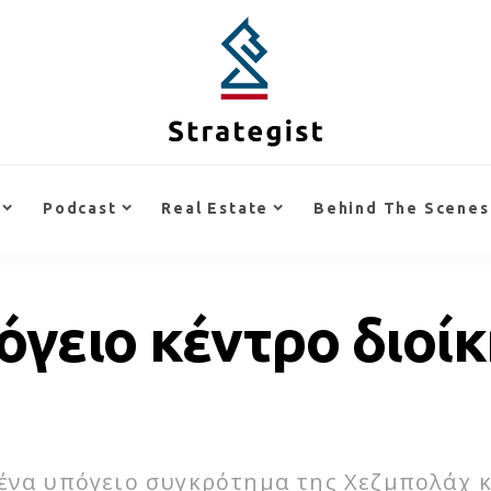
Podcast
Real Estate
Behind The Scenes
γειο κέντρο διοίκ
ένα υπόγειο συγκρότημα της Χεζμπολάχ κ