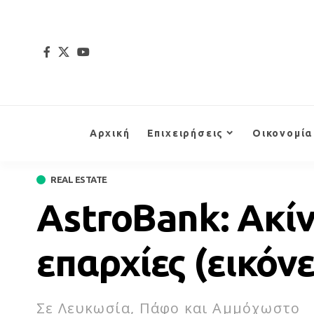
Αρχική
Επιχειρήσεις
Οικονομία
REAL ESTATE
AstroBank: Ακίν
επαρχίες (εικόνε
Σε Λευκωσία, Πάφο και Αμμόχωστο