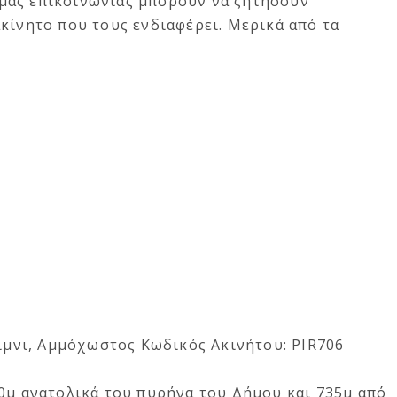
μας επικοινωνίας μπορούν να ζητήσουν
κίνητο που τους ενδιαφέρει. Μερικά από τα
λίμνι, Αμμόχωστος
Κωδικός Ακινήτου: PIR706
00μ ανατολικά του πυρήνα του Δήμου και 735μ από