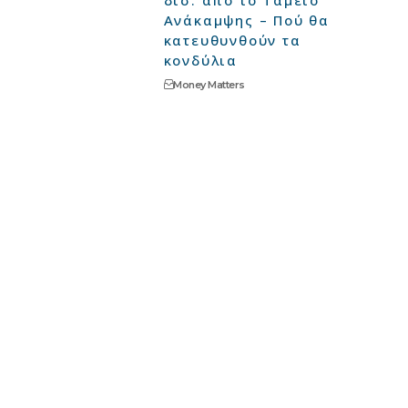
δισ. από το Ταμείο
Ανάκαμψης – Πού θα
κατευθυνθούν τα
κονδύλια
Money Matters