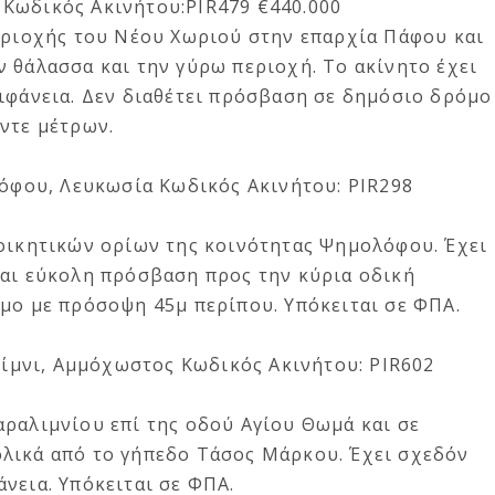
Κωδικός Ακινήτου:PIR479 €440.000
περιοχής του Νέου Χωριού στην επαρχία Πάφου και
 θάλασσα και την γύρω περιοχή. Το ακίνητο έχει
πιφάνεια. Δεν διαθέτει πρόσβαση σε δημόσιο δρόμο
ντε μέτρων.
λόφου, Λευκωσία
Κωδικός Ακινήτου: PIR298
ιοικητικών ορίων της κοινότητας Ψημολόφου. Έχει
και εύκολη πρόσβαση προς την κύρια οδική
μο με πρόσοψη 45μ περίπου. Υπόκειται σε ΦΠΑ.
λίμνι, Αμμόχωστος
Κωδικός Ακινήτου: PIR602
αραλιμνίου επί της οδού Αγίου Θωμά και σε
λικά από το γήπεδο Τάσος Μάρκου. Έχει σχεδόν
νεια. Υπόκειται σε ΦΠΑ.