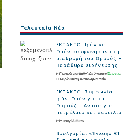
Τελευταία Νέα
ΕΚΤΑΚΤΟ: Ιράν και
Ομάν συμφώνησαν στη
διαδρομή του Ορμούζ –
Παράθυρο ειρήνευσης
Γεωπολιτική
Διεθνή
Διπλωματία
Ενέργεια
ΗΠΑ
Ιράν
Μέση Ανατολή
Ναυτιλία
ΕΚΤΑΚΤΟ: Συμφωνία
Ιράν–Ομάν για το
Ορμούζ – Ανάσα για
πετρέλαιο και ναυτιλία
Money Matters
Βουλγαρία: «Ένεση» €1