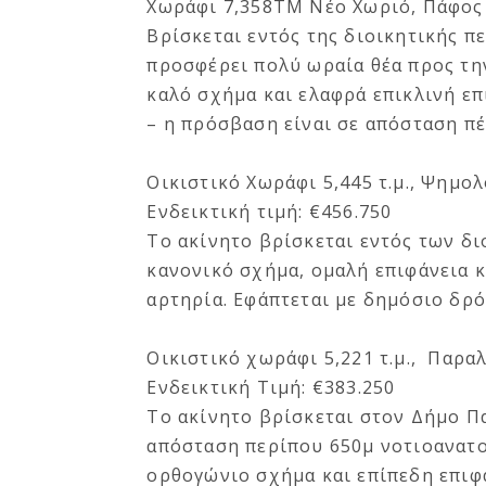
Χωράφι 7,358ΤΜ Νέο Χωριό, Πάφος
Βρίσκεται εντός της διοικητικής 
προσφέρει πολύ ωραία θέα προς την
καλό σχήμα και ελαφρά επικλινή ε
– η πρόσβαση είναι σε απόσταση πέ
Οικιστικό Χωράφι 5,445 τ.μ., Ψημο
Ενδεικτική τιμή: €456.750
Τo ακίνητο βρίσκεται εντός των δ
κανονικό σχήμα, ομαλή επιφάνεια 
αρτηρία. Εφάπτεται με δημόσιο δρό
Οικιστικό χωράφι 5,221 τ.μ., Παρα
Ενδεικτική Τιμή: €383.250
Το ακίνητο βρίσκεται στον Δήμο Π
απόσταση περίπου 650μ νοτιοανατο
ορθογώνιο σχήμα και επίπεδη επιφά