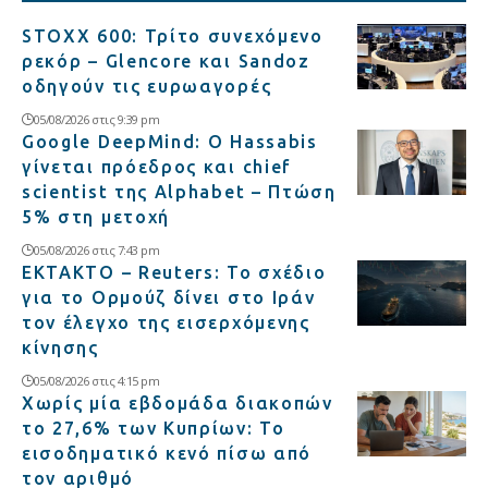
STOXX 600: Τρίτο συνεχόμενο
ρεκόρ – Glencore και Sandoz
οδηγούν τις ευρωαγορές
05/08/2026 στις 9:39 pm
Google DeepMind: Ο Hassabis
γίνεται πρόεδρος και chief
scientist της Alphabet – Πτώση
5% στη μετοχή
05/08/2026 στις 7:43 pm
ΕΚΤΑΚΤΟ – Reuters: Το σχέδιο
για το Ορμούζ δίνει στο Ιράν
τον έλεγχο της εισερχόμενης
κίνησης
05/08/2026 στις 4:15 pm
Χωρίς μία εβδομάδα διακοπών
το 27,6% των Κυπρίων: Το
εισοδηματικό κενό πίσω από
τον αριθμό