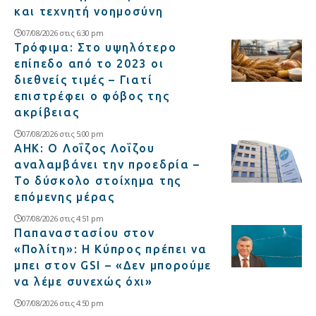
και τεχνητή νοημοσύνη
07/08/2026 στις 6:30 pm
Τρόφιμα: Στο υψηλότερο
επίπεδο από το 2023 οι
διεθνείς τιμές – Γιατί
επιστρέφει ο φόβος της
ακρίβειας
07/08/2026 στις 5:00 pm
ΑΗΚ: Ο Λοΐζος Λοΐζου
αναλαμβάνει την προεδρία –
Το δύσκολο στοίχημα της
επόμενης μέρας
07/08/2026 στις 4:51 pm
Παπαναστασίου στον
«Πολίτη»: Η Κύπρος πρέπει να
μπει στον GSI – «Δεν μπορούμε
να λέμε συνεχώς όχι»
07/08/2026 στις 4:50 pm