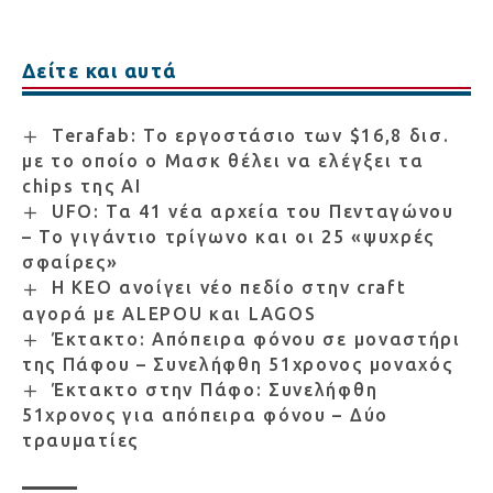
Δείτε και αυτά
Terafab: Το εργοστάσιο των $16,8 δισ.
με το οποίο ο Μασκ θέλει να ελέγξει τα
chips της AI
UFO: Τα 41 νέα αρχεία του Πενταγώνου
– Το γιγάντιο τρίγωνο και οι 25 «ψυχρές
σφαίρες»
Η ΚΕΟ ανοίγει νέο πεδίο στην craft
αγορά με ALEPOU και LAGOS
Έκτακτο: Απόπειρα φόνου σε μοναστήρι
της Πάφου – Συνελήφθη 51χρονος μοναχός
Έκτακτο στην Πάφο: Συνελήφθη
51χρονος για απόπειρα φόνου – Δύο
τραυματίες