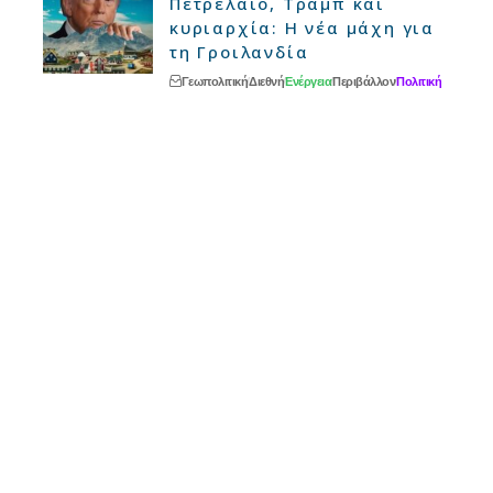
Πετρέλαιο, Τραμπ και
κυριαρχία: Η νέα μάχη για
τη Γροιλανδία
Γεωπολιτική
Διεθνή
Ενέργεια
Περιβάλλον
Πολιτική