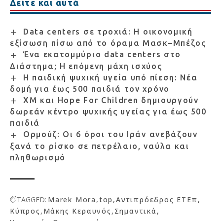
Δείτε και αυτά
Data centers σε τροχιά: Η οικονομική
εξίσωση πίσω από το όραμα Μασκ–Μπέζος
Ένα εκατομμύριο data centers στο
Διάστημα; Η επόμενη μάχη ισχύος
Η παιδική ψυχική υγεία υπό πίεση: Νέα
δομή για έως 500 παιδιά τον χρόνο
XM και Hope For Children δημιουργούν
δωρεάν κέντρο ψυχικής υγείας για έως 500
παιδιά
Ορμούζ: Οι 6 όροι του Ιράν ανεβάζουν
ξανά το ρίσκο σε πετρέλαιο, ναύλα και
πληθωρισμό
TAGGED:
Marek Mora
top
Αντιπρόεδρος ΕΤΕπ
Κύπρος
Μάκης Κεραυνός
Σημαντικά