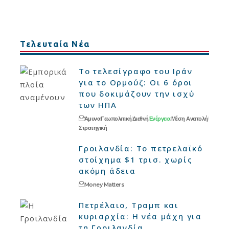
Τελευταία Νέα
Το τελεσίγραφο του Ιράν
για το Ορμούζ: Οι 6 όροι
που δοκιμάζουν την ισχύ
των ΗΠΑ
Άμυνα
Γεωπολιτική
Διεθνή
Ενέργεια
Μέση Ανατολή
Στρατηγική
Γροιλανδία: Το πετρελαϊκό
στοίχημα $1 τρισ. χωρίς
ακόμη άδεια
Money Matters
Πετρέλαιο, Τραμπ και
κυριαρχία: Η νέα μάχη για
τη Γροιλανδία