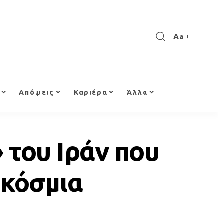
Aa
Απόψεις
Καριέρα
Άλλα
 του Ιράν που
γκόσμια