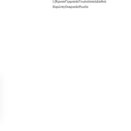
Άμυνα
Γερμανία
Γεωπολιτική
Διεθνή
Ευρώπη
Ουκρανία
Ρωσία