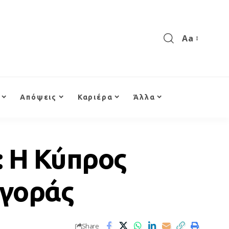
Aa
Απόψεις
Καριέρα
Άλλα
: Η Κύπρος
αγοράς
Share