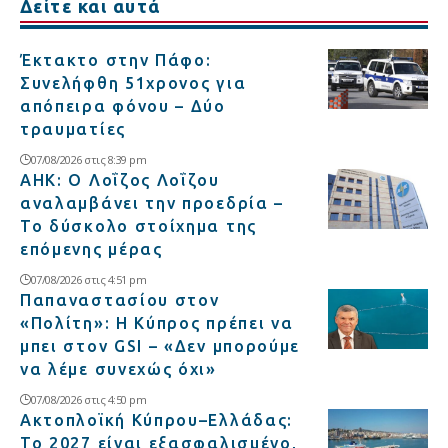
Δείτε και αυτά
Έκτακτο στην Πάφο:
Συνελήφθη 51χρονος για
απόπειρα φόνου – Δύο
τραυματίες
07/08/2026 στις 8:39 pm
ΑΗΚ: Ο Λοΐζος Λοΐζου
αναλαμβάνει την προεδρία –
Το δύσκολο στοίχημα της
επόμενης μέρας
07/08/2026 στις 4:51 pm
Παπαναστασίου στον
«Πολίτη»: Η Κύπρος πρέπει να
μπει στον GSI – «Δεν μπορούμε
να λέμε συνεχώς όχι»
07/08/2026 στις 4:50 pm
Ακτοπλοϊκή Κύπρου–Ελλάδας:
Το 2027 είναι εξασφαλισμένο,