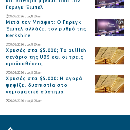
και καθαρό μήνυμα από τον
Γκρεγκ Έιμπελ
09/08/2026 στις 8:30 am
Μετά τον Μπάφετ: Ο Γκρεγκ
Έιμπελ αλλάζει τον ρυθμό της
Berkshire
09/08/2026 στις 8:30 am
Χρυσός στα $5.000; Το bullish
σενάριο της UBS και οι τρεις
προϋποθέσεις
09/08/2026 στις 8:05 am
Χρυσός στα $5.000: Η αγορά
ψηφίζει δυσπιστία στο
νομισματικό σύστημα
09/08/2026 στις 8:05 am