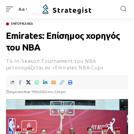
Aa
ΕΜΠΟΡΙΚΑ ΝΕΑ
Emirates: Επίσημoς χορηγός
του ΝΒΑ
Το In-Season Tournament του NBA
μετονομάζεται σε «Emirates NBA Cup»
Δημοσιεύθηκε 19/02/2024 στις 5:34 pm