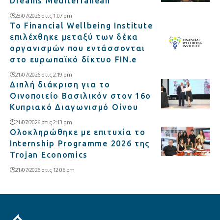
Dreams Mediterranean
23/07/2026 στις 1:07 pm
Το Financial Wellbeing Institute
επιλέχθηκε μεταξύ των δέκα
οργανισμών που εντάσσονται
στο ευρωπαϊκό δίκτυο FIN.e
21/07/2026 στις 2:19 pm
Διπλή διάκριση για το
Οινοποιείο Βασιλικόν στον 16ο
Κυπριακό Διαγωνισμό Οίνου
21/07/2026 στις 2:13 pm
Ολοκληρώθηκε με επιτυχία το
Internship Programme 2026 της
Trojan Economics
21/07/2026 στις 12:06 pm