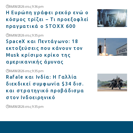
06/08/2026 στις 9:36 pm
Η Ευρώπη γράφει ρεκόρ ενώ ο
κόσμος τρίζει – Τι προεξοφλεί
πραγματικά ο STOXX 600
06/08/2026 στις 9:35 pm
SpaceX και Πεντάγωνο: 18
εκτοξεύσεις που κάνουν τον
Musk κρίσιμο κρίκο της
αμερικανικής άμυνας
06/08/2026 στις 9:35 pm
Rafale και Ινδία: Η Γαλλία
διεκδικεί συμφωνία $34 δισ.
και στρατηγικό προβάδισμα
στον Ινδοειρηνικό
06/08/2026 στις 9:35 pm