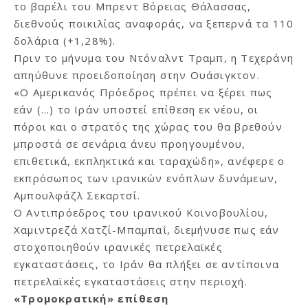
το βαρέλι του Μπρεντ Βόρειας Θάλασσας,
διεθνούς ποικιλίας αναφοράς, να ξεπερνά τα 110
δολάρια (+1,28%).
Πριν το μήνυμα του Ντόναλντ Τραμπ, η Τεχεράνη
απηύθυνε προειδοποίηση στην Ουάσιγκτον.
«Ο Αμερικανός Πρόεδρος πρέπει να ξέρει πως
εάν (…) το Ιράν υποστεί επίθεση εκ νέου, οι
πόροι και ο στρατός της χώρας του θα βρεθούν
μπροστά σε σενάρια άνευ προηγουμένου,
επιθετικά, εκπληκτικά και ταραχώδη», ανέφερε ο
εκπρόσωπος των ιρανικών ενόπλων δυνάμεων,
Αμπουλφάζλ Σεκαρτσί.
Ο Αντιπρόεδρος του ιρανικού Κοινοβουλίου,
Χαμιντρεζά Χατζί-Μπαμπαΐ, διεμήνυσε πως εάν
στοχοποιηθούν ιρανικές πετρελαϊκές
εγκαταστάσεις, το Ιράν θα πλήξει σε αντίποινα
πετρελαϊκές εγκαταστάσεις στην περιοχή.
«Τρομοκρατική» επίθεση