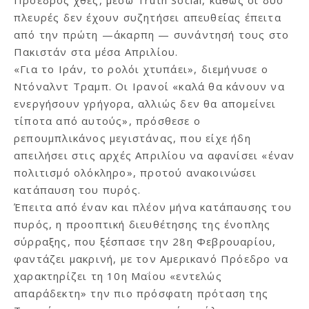
πλευρές δεν έχουν συζητήσει απευθείας έπειτα
από την πρώτη —άκαρπη — συνάντησή τους στο
Πακιστάν στα μέσα Απριλίου.
«Για το Ιράν, το ρολόι χτυπάει», διεμήνυσε ο
Ντόναλντ Τραμπ. Οι Ιρανοί «καλά θα κάνουν να
ενεργήσουν γρήγορα, αλλιώς δεν θα απομείνει
τίποτα από αυτούς», πρόσθεσε ο
ρεπουμπλικάνος μεγιστάνας, που είχε ήδη
απειλήσει στις αρχές Απριλίου να αφανίσει «έναν
πολιτισμό ολόκληρο», προτού ανακοινώσει
κατάπαυση του πυρός.
Έπειτα από έναν και πλέον μήνα κατάπαυσης του
πυρός, η προοπτική διευθέτησης της ένοπλης
σύρραξης, που ξέσπασε την 28η Φεβρουαρίου,
φαντάζει μακρινή, με τον Αμερικανό Πρόεδρο να
χαρακτηρίζει τη 10η Μαΐου «εντελώς
απαράδεκτη» την πιο πρόσφατη πρόταση της