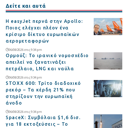
Δείτε και αυτά
Η easyJet περνά στην Apollo:
Ποιος ελέγχει πλέον ένα
κρίσιμο δίκτυο ευρωπαϊκών
αερομεταφορών
06/08/2026 στις 9:34 pm
Ορμούζ: Το ιρανικό νομοσχέδιο
απειλεί να ξανατινάξει
πετρέλαιο, LNG και ναύλα
06/08/2026 στις 9:34 pm
STOXX 600: Τρίτο διαδοχικό
ρεκόρ – Τα κέρδη 21% που
στηρίζουν την ευρωπαϊκή
άνοδο
06/08/2026 στις 9:34 pm
SpaceX: Συμβόλαια $1,6 δισ.
για 18 εκτοξεύσεις – Το