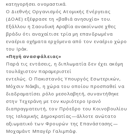
κατηγορήσει ονομαστικά.
Ο Διεθνής Οργανισμός Ατομικής Ενέργειας
(ΔΟΑΕ) εξέφρασε τη «βαθιά ανησυχία» του.
Εξάλλου η Σαουδική Αραβία ανακοίνωσε χθες
βράδυ ότι αναχαίτισε τρία μη επανδρωμένα
εναέρια οχήματα ερχόμενα από τον εναέριο χώρο
του Ιράκ.
«Πηγή ανασφάλειας»
Παρά τις εντάσεις, η διπλωματία δεν έχει ακόμη
τουλάχιστον παραμεριστεί
εντελώς. Ο Πακιστανός Υπουργός Εσωτερικών,
Μόχσιν Νάκβι, η χώρα του οποίου προσπαθεί να
διαδραματίσει ρόλο μεσολαβητή, συναντήθηκε
στην Τεχεράνη με τον κυριότερο Ιρανό
διαπραγματευτή, τον Πρόεδρο του Κοινοβουλίου
της Ισλαμικής Δημοκρατίας—άλλοτε ανώτατο
αξιωματικό των Φρουρών της Επανάστασης—
Μοχαμάντ Μπαγέρ Γαλιμπάφ.