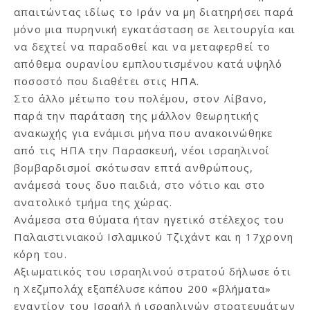
απαιτώντας ιδίως το Ιράν να μη διατηρήσει παρά
μόνο μια πυρηνική εγκατάσταση σε λειτουργία και
να δεχτεί να παραδοθεί και να μεταφερθεί το
απόθεμα ουρανίου εμπλουτισμένου κατά υψηλό
ποσοστό που διαθέτει στις ΗΠΑ.
Στο άλλο μέτωπο του πολέμου, στον Λίβανο,
παρά την παράταση της μάλλον θεωρητικής
ανακωχής για ενάμισι μήνα που ανακοινώθηκε
από τις ΗΠΑ την Παρασκευή, νέοι ισραηλινοί
βομβαρδισμοί σκότωσαν επτά ανθρώπους,
ανάμεσά τους δυο παιδιά, στο νότιο και στο
ανατολικό τμήμα της χώρας.
Ανάμεσα στα θύματα ήταν ηγετικό στέλεχος του
Παλαιστινιακού Ισλαμικού Τζιχάντ και η 17χρονη
κόρη του.
Αξιωματικός του ισραηλινού στρατού δήλωσε ότι
η Χεζμπολάχ εξαπέλυσε κάπου 200 «βλήματα»
εναντίον του Ισραήλ ή ισραηλινών στρατευμάτων