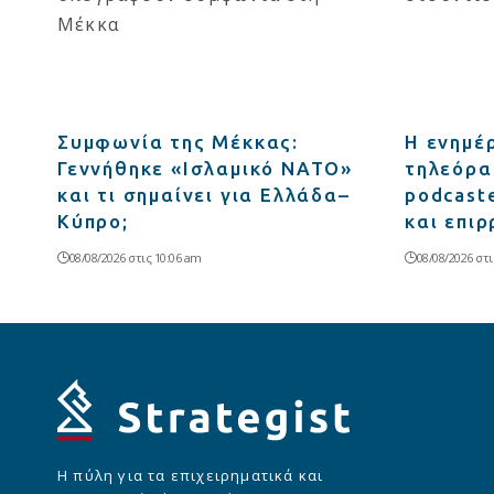
Συμφωνία της Μέκκας:
Η ενημέ
Γεννήθηκε «Ισλαμικό ΝΑΤΟ»
τηλεόρασ
και τι σημαίνει για Ελλάδα–
podcast
Κύπρο;
και επιρ
08/08/2026 στις 10:06 am
08/08/2026 στι
Η πύλη για τα επιχειρηματικά και