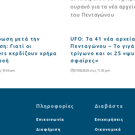
ρωση μετά την
UFO: Τα 41 νέα αρχεί
η: Γιατί οι
Πενταγώνου – Το γιγά
ers κερδίζουν χρήμα
τρίγωνο και οι 25 «ψ
ροή
σφαίρες»
ς 10:06 am
07/08/2026 στις 11:30 pm
Πληροφορίες
Διαβάστε
Επικοινωνία
Επιχειρήσεις
Διαφήμιση
Οικονομικά