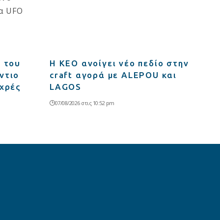
α του
Η ΚΕΟ ανοίγει νέο πεδίο στην
ντιο
craft αγορά με ALEPOU και
υχρές
LAGOS
07/08/2026 στις 10:52 pm