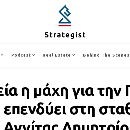
Podcast
Real Estate
Behind The Scenes
εία η μάχη για την
 επενδύει στη στα
ς Αννίτας Δημητρί