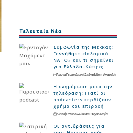
Τελευταία Νέα
Συμφωνία της Μέκκας:
Γεννήθηκε «Ισλαμικό
ΝΑΤΟ» και τι σημαίνει
για Ελλάδα–Κύπρο;
Άμυνα
Γεωπολιτική
Διεθνή
Μέση Ανατολή
Η ενημέρωση μετά την
τηλεόραση: Γιατί οι
podcasters κερδίζουν
χρήμα και επιρροή
Διεθνή
Επικοινωνία
ΜΜΕ
Τεχνολογία
Οι αντιδράσεις για
τους Ημικρατικούς