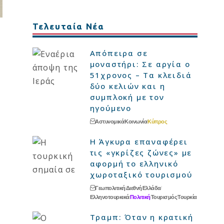
Τελευταία Νέα
Απόπειρα σε
μοναστήρι: Σε αργία ο
51χρονος – Τα κλειδιά
δύο κελιών και η
συμπλοκή με τον
ηγούμενο
Αστυνομικά
Κοινωνία
Κύπρος
Η Άγκυρα επαναφέρει
τις «γκρίζες ζώνες» με
αφορμή το ελληνικό
χωροταξικό τουρισμού
Γεωπολιτική
Διεθνή
Ελλάδα
Ελληνοτουρκικά
Πολιτική
Τουρισμός
Τουρκία
Τραμπ: Όταν η κρατική