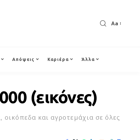
Aa
Απόψεις
Καριέρα
Άλλα
000 (εικόνες)
, οικόπεδα και αγροτεμάχια σε όλες