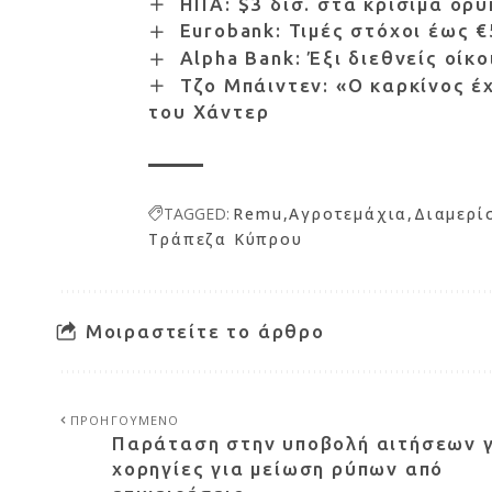
ΗΠΑ: $3 δισ. στα κρίσιμα ορυ
Eurobank: Τιμές στόχοι έως 
Alpha Bank: Έξι διεθνείς οίκ
Τζο Μπάιντεν: «Ο καρκίνος έ
του Χάντερ
TAGGED:
Remu
Αγροτεμάχια
Διαμερί
Τράπεζα Κύπρου
Μοιραστείτε το άρθρο
ΠΡΟΗΓΟΥΜΕΝΟ
Παράταση στην υποβολή αιτήσεων 
χορηγίες για μείωση ρύπων από