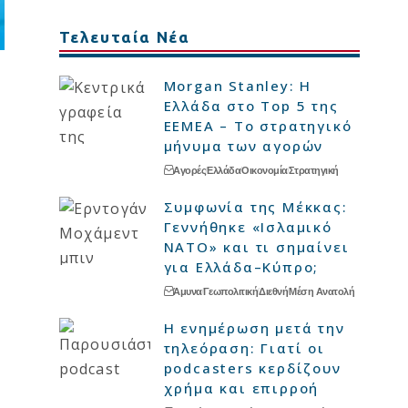
Τελευταία Νέα
Morgan Stanley: Η
Ελλάδα στο Top 5 της
EEMEA – Το στρατηγικό
μήνυμα των αγορών
Αγορές
Ελλάδα
Οικονομία
Στρατηγική
Συμφωνία της Μέκκας:
Γεννήθηκε «Ισλαμικό
ΝΑΤΟ» και τι σημαίνει
για Ελλάδα–Κύπρο;
Άμυνα
Γεωπολιτική
Διεθνή
Μέση Ανατολή
Η ενημέρωση μετά την
τηλεόραση: Γιατί οι
podcasters κερδίζουν
χρήμα και επιρροή