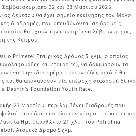
ο Σαββατοκύριακο 22 και 23 Μαρτίου 2025.
ιος Λεμεσού θα έχει σημείο εκκίνησης τον Μόλο
ικές διαδρομές, που απευθύνονται σε δρομείς
ι οποίοι θα έχουν την ευκαιρία να λάβουν μέρος,
ση της Κύπρου.
ί ο Primetel Εταιρικός Δρόμος 5 χλμ., ο οποίος
ύνολα (ομάδες και εταιρείες), να δοκιμάσουν τα
ουν ένα! Την ίδια ημέρα, εκατοντάδες παιδιά θα
ής και θα απολαύσουν μία υπέροχη διαδρομή δίπλα
ia Dashin’s Foundation Youth Race.
ακής 23 Μαρτίου, περιλαμβάνει διαδρομές που
ψηλού επιπέδου από όλο τον κόσμο. Πρόκειται για
uskita Ημι-μαραθώνιο 21 χλμ., τον Petrolina
lebolt Ατομικό Δρόμο 5χλμ.