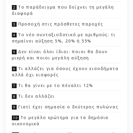
Το παράδειγμα που δείχνει τη μεγάλη
διαφορά
Προσοχή στις πρόσθετες παροχές
Το νέο συνταξιοδοτικό με αριθμούς: τι
σημαίνει αύξηση 5%, 20% ή 55%
Δεν είναι όλοι ίδιοι: ποιοι θα δουν
μικρή και ποιοι μεγάλη αύξηση
Τι αλλάζει για όσους έχουν εισοδήματα
αλλά όχι εισφορές
Τι θα γίνει με το πέναλτι 12%
Τι δεν αλλάζει
Γιατί έχει σημασία ο δεύτερος πυλώνας
Το μεγάλο ερώτημα για τα δημόσια
οικονομικά