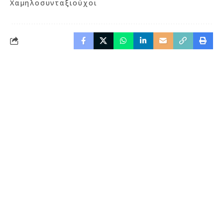
Χαμηλοσυνταξιούχοι