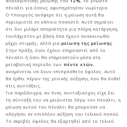
αναλογιστικής μείωσης του
12%
, το γνωστό
πέναλτι για όσους αφυπηρέτησαν νωρίτερα.
Ο Υπουργός ανέφερε ότι η μείωση αυτή θα
περιοριστεί σε κάποιο ποσοστό. Αυτό σημαίνει
ότι δεν μιλάμε απαραίτητα για πλήρη κατάργηση,
τουλάχιστον με βάση όσα έχουν ανακοινωθεί
μέχρι στιγμής, αλλά για
μείωση της μείωσης
.
Στην πράξη, όσοι έχουν επηρεαστεί από το
πέναλτι ή όσοι θα επηρεαστούν μέσα στη
μεταβατική περίοδο των
πέντε ετών
,
αναμένεται να δουν επιπρόσθετο όφελος. Αυτό
θα έρθει πέραν της γενικής αύξησης που θα δοθεί
στις συντάξεις.
Για παράδειγμα, αν ένας συνταξιούχος είχε δει
τη σύνταξή του να μειώνεται λόγω του πέναλτι, η
μείωση αυτού του πέναλτι θα μπορούσε να
οδηγήσει σε επιπλέον αύξηση του τελικού ποσού.
Το ακριβές όφελος θα εξαρτηθεί από το τελικό