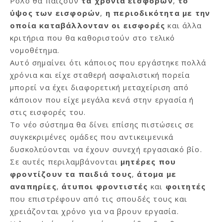
Ρόλο θα παίζουν
τα χρόνια εισφορών
,
το
ύψος των εισφορών
,
η περιοδικότητα με την
οποία καταβάλλονταν οι εισφορές
και άλλα
κριτήρια που θα καθοριστούν στο τελικό
νομοθέτημα.
Αυτό σημαίνει ότι κάποιος που εργάστηκε πολλά
χρόνια και είχε σταθερή ασφαλιστική πορεία
μπορεί να έχει διαφορετική μεταχείριση από
κάποιον που είχε μεγάλα κενά στην εργασία ή
στις εισφορές του.
Το νέο σύστημα θα δίνει επίσης πιστώσεις σε
συγκεκριμένες ομάδες που αντικειμενικά
δυσκολεύονται να έχουν συνεχή εργασιακό βίο.
Σε αυτές περιλαμβάνονται
μητέρες που
φροντίζουν τα παιδιά τους
,
άτομα με
αναπηρίες
,
άτυποι φροντιστές
και
φοιτητές
που επιστρέφουν από τις σπουδές τους και
χρειάζονται χρόνο για να βρουν εργασία.