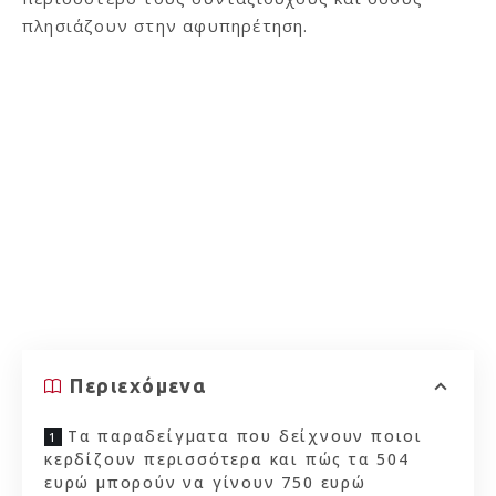
πλησιάζουν στην αφυπηρέτηση.
Περιεχόμενα
Τα παραδείγματα που δείχνουν ποιοι
κερδίζουν περισσότερα και πώς τα 504
ευρώ μπορούν να γίνουν 750 ευρώ