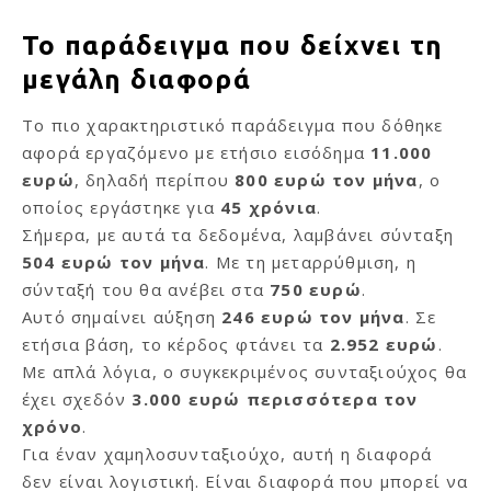
Το παράδειγμα που δείχνει τη
μεγάλη διαφορά
Το πιο χαρακτηριστικό παράδειγμα που δόθηκε
αφορά εργαζόμενο με ετήσιο εισόδημα
11.000
ευρώ
, δηλαδή περίπου
800 ευρώ τον μήνα
, ο
οποίος εργάστηκε για
45 χρόνια
.
Σήμερα, με αυτά τα δεδομένα, λαμβάνει σύνταξη
504 ευρώ τον μήνα
. Με τη μεταρρύθμιση, η
σύνταξή του θα ανέβει στα
750 ευρώ
.
Αυτό σημαίνει αύξηση
246 ευρώ τον μήνα
. Σε
ετήσια βάση, το κέρδος φτάνει τα
2.952 ευρώ
.
Με απλά λόγια, ο συγκεκριμένος συνταξιούχος θα
έχει σχεδόν
3.000 ευρώ περισσότερα τον
χρόνο
.
Για έναν χαμηλοσυνταξιούχο, αυτή η διαφορά
δεν είναι λογιστική. Είναι διαφορά που μπορεί να