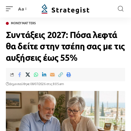
Aa
MONEY MATTERS
Συντάξεις 2027: Πόσα λεφτά
θα δείτε στην τσέπη σας με τις
αυξήσεις έως 55%
Δημοσιεύθηκε 08/07/2026 στις 8:05 am