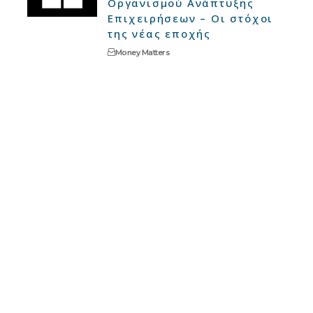
Οργανισμού Ανάπτυξης
Επιχειρήσεων – Οι στόχοι
της νέας εποχής
Money Matters