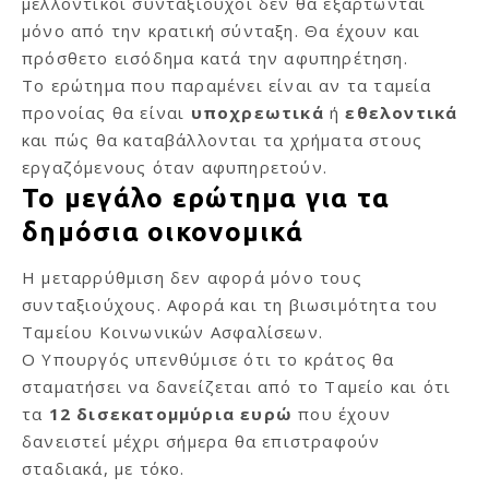
μελλοντικοί συνταξιούχοι δεν θα εξαρτώνται
μόνο από την κρατική σύνταξη. Θα έχουν και
πρόσθετο εισόδημα κατά την αφυπηρέτηση.
Το ερώτημα που παραμένει είναι αν τα ταμεία
προνοίας θα είναι
υποχρεωτικά
ή
εθελοντικά
και πώς θα καταβάλλονται τα χρήματα στους
εργαζόμενους όταν αφυπηρετούν.
Το μεγάλο ερώτημα για τα
δημόσια οικονομικά
Η μεταρρύθμιση δεν αφορά μόνο τους
συνταξιούχους. Αφορά και τη βιωσιμότητα του
Ταμείου Κοινωνικών Ασφαλίσεων.
Ο Υπουργός υπενθύμισε ότι το κράτος θα
σταματήσει να δανείζεται από το Ταμείο και ότι
τα
12 δισεκατομμύρια ευρώ
που έχουν
δανειστεί μέχρι σήμερα θα επιστραφούν
σταδιακά, με τόκο.