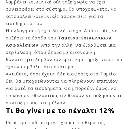
λαμβάνει κοινωνική σύνταξη χωρίς να έχει
συνεισφέρει στο σύστημα, θα υποχρεώνεται να
καταβάλλει κοινωνικές ασφαλίσεις για τα
εισοδήματά του.
Η αλλαγή αυτή έχει διπλό στόχο. Από τη μία, να
αυξήσει τα έσοδα του
Ταμείου Κοινωνικών
Ασφαλίσεων
. Από την άλλη, να διορθώσει μια
στρέβλωση, όπου άτομα με οικονομική
δυνατότητα λαμβάνουν κρατική στήριξη χωρίς να
έχουν συμβάλει στο σύστημα.
Αντίθετα, όσοι έχουν ήδη εισφορές στο Ταμείο
δεν θα υποχρεώνονται να πληρώνουν επιπλέον
για αυτά τα εισοδήματα. Θα μπορούν, όμως, να
το κάνουν εθελοντικά, αν θέλουν να αυξήσουν τη
σύνταξή τους στο μέλλον.
Τι θα γίνει με το πέναλτι
12%
Ιδιαίτερο ενδιαφέρον έχει και το θέμα της