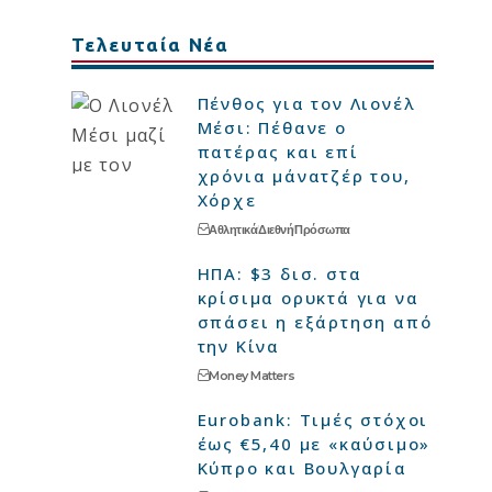
Τελευταία Νέα
Πένθος για τον Λιονέλ
Μέσι: Πέθανε ο
πατέρας και επί
χρόνια μάνατζέρ του,
Χόρχε
Αθλητικά
Διεθνή
Πρόσωπα
ΗΠΑ: $3 δισ. στα
κρίσιμα ορυκτά για να
σπάσει η εξάρτηση από
την Κίνα
Money Matters
Eurobank: Τιμές στόχοι
έως €5,40 με «καύσιμο»
Κύπρο και Βουλγαρία