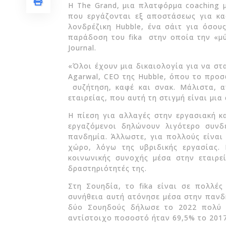
Η The Grand, μια πλατφόρμα coaching μ
που εργάζονται εξ αποστάσεως για κα
λονδρέζικη Hubble, ένα σάιτ για όσου
παράδοση του fika στην οποία την «μύ
Journal.
«Όλοι έχουν μια δικαιολογία για να στ
Agarwal, CEO της Hubble, όπου το προσ
συζήτηση, καφέ και σνακ. Μάλιστα, α
εταιρείας, που αυτή τη στιγμή είναι μι
Η πίεση για αλλαγές στην εργασιακή κα
εργαζόμενοι δηλώνουν λιγότερο συνδ
πανδημία. Άλλωστε, για πολλούς είναι
χώρο, λόγω της υβριδικής εργασίας.
κοινωνικής συνοχής μέσα στην εταιρεί
δραστηριότητές της.
Στη Σουηδία, το fika είναι σε πολλές
συνήθεια αυτή ατόνησε μέσα στην πανδη
δύο Σουηδούς δήλωσε το 2022 πολύ 
αντίστοιχο ποσοστό ήταν 69,5% το 2017