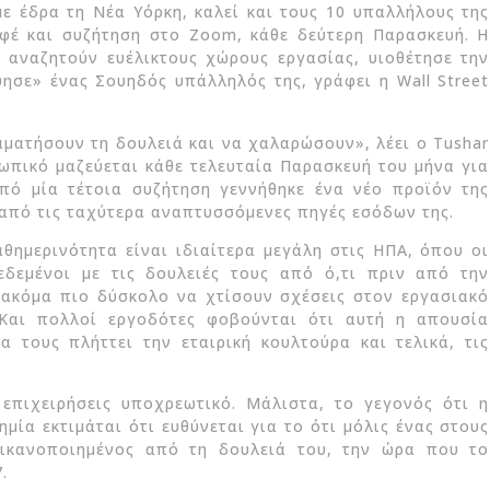
ε έδρα τη Νέα Υόρκη, καλεί και τους 10 υπαλλήλους της
φέ και συζήτηση στο Zoom, κάθε δεύτερη Παρασκευή. Η
ς αναζητούν ευέλικτους χώρους εργασίας, υιοθέτησε την
ησε» ένας Σουηδός υπάλληλός της, γράφει η Wall Street
αματήσουν τη δουλειά και να χαλαρώσουν», λέει ο Tushar
ωπικό μαζεύεται κάθε τελευταία Παρασκευή του μήνα για
πό μία τέτοια συζήτηση γεννήθηκε ένα νέο προϊόν της
α από τις ταχύτερα αναπτυσσόμενες πηγές εσόδων της.
θημερινότητα είναι ιδιαίτερα μεγάλη στις ΗΠΑ, όπου οι
εδεμένοι με τις δουλειές τους από ό,τι πριν από την
 ακόμα πιο δύσκολο να χτίσουν σχέσεις στον εργασιακό
 Και πολλοί εργοδότες φοβούνται ότι αυτή η απουσία
α τους πλήττει την εταιρική κουλτούρα και τελικά, τις
 επιχειρήσεις υποχρεωτικό. Μάλιστα, το γεγονός ότι η
μία εκτιμάται ότι ευθύνεται για το ότι μόλις ένας στους
ικανοποιημένος από τη δουλειά του, την ώρα που το
.