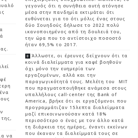
μυαλό
γεγονός ότι η συνήθεια αυτή ατόνησε
ις
μέσα στην πανδημία εκτιμάται ότι
ευθύνεται για το ότι μόλις ένας στους
δύο Σουηδούς δήλωσε το 2022 πολύ
ια
ικανοποιημένος από τη δουλειά του,
πά
την ώρα που το αντίστοιχο ποσοστό
ήταν 69,5% το 2017.
ας.
Άλλωστε, οι έρευνες δείχνουν ότι τα
κοινά διαλείμματα για καφέ βοηθούν
αλεί
όχι μόνο την ευημερία των
εργαζομένων, αλλά και την
αφέ
παραγωγικότητά τους. Μελέτη του ΜΙΤ
τερη
που πραγματοποιήθηκε ανάμεσα στους
 ένα
υπαλλήλους call-center της Bank of
τους
America, βρήκε ότι οι εργαζόμενοι που
προγραμμάτιζαν 15λεπτα διαλείμματα
ην
μαζί επικοινωνούσαν κατά 18%
 της,
περισσότερο ο ένας με τον άλλο κατά
τη διάρκεια της ημέρας, έναντι εκείνων
που έκαναν τα διαλείμματά τους σε
ια να