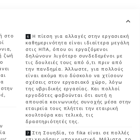
ή στο
Η πίεση για αλλαγές στην εργασιακή
οί
καθημερινότητα είναι ιδιαίτερα μεγάλη
όνια,
στις ΗΠΑ, όπου οι εργαζόμενοι
ή ζωή
δηλώνουν λιγότερο συνδεδεμένοι με
το
τις δουλειές τους από ό,τι πριν από
άνει
την πανδημία. Άλλωστε, για πολλούς
και
είναι ακόμα πιο δύσκολο να χτίσουν
να
σχέσεις στον εργασιακό χώρο, λόγω
 στην
της υβριδικής εργασίας. Και πολλοί
φέ,
εργοδότες φοβούνται ότι αυτή η
απουσία κοινωνικής συνοχής μέσα στην
εταιρεία τους πλήττει την εταιρική
κουλτούρα και τελικά, τις
δραστηριότητές της.
ην
μία
Στη Σουηδία, το fika είναι σε πολλές
ους
επιχειρήσεις υποχρεωτικό. Μάλιστα, το