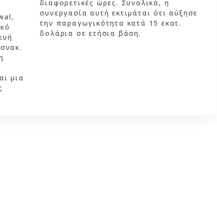
διαφορετικές ώρες. Συνολικά, η
συνεργασία αυτή εκτιμάται ότι αύξησε
wal,
την παραγωγικότητα κατά 15 εκατ.
ικό
δολάρια σε ετήσια βάση.
ευή
 σνακ.
η
αι μια
ς