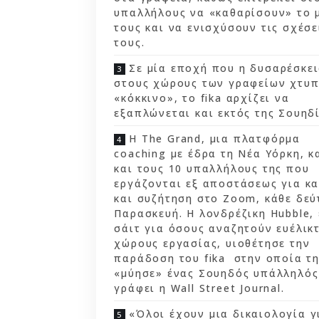
υπαλλήλους να «καθαρίσουν» το 
τους και να ενισχύσουν τις σχέσε
τους.
Σε μία εποχή που η δυσαρέσκε
στους χώρους των γραφείων χτυ
«κόκκινο», το fika αρχίζει να
εξαπλώνεται και εκτός της Σουηδί
Η The Grand, μια πλατφόρμα
coaching με έδρα τη Νέα Υόρκη, κ
και τους 10 υπαλλήλους της που
εργάζονται εξ αποστάσεως για κ
και συζήτηση στο Zoom, κάθε δεύ
Παρασκευή. Η λονδρέζικη Hubble,
σάιτ για όσους αναζητούν ευέλικ
χώρους εργασίας, υιοθέτησε την
παράδοση του fika στην οποία τ
«μύησε» ένας Σουηδός υπάλληλός
γράφει η Wall Street Journal.
«Όλοι έχουν μια δικαιολογία γ