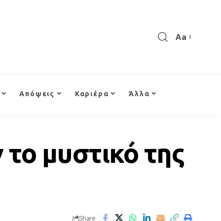
Aa
Απόψεις
Καριέρα
Άλλα
ν το μυστικό της
Share