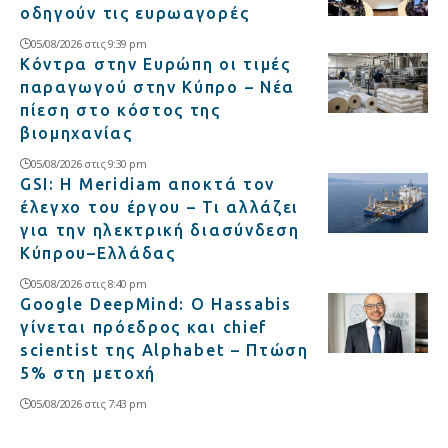
οδηγούν τις ευρωαγορές
05/08/2026 στις 9:39 pm
Κόντρα στην Ευρώπη οι τιμές
παραγωγού στην Κύπρο – Νέα
πίεση στο κόστος της
βιομηχανίας
05/08/2026 στις 9:30 pm
GSI: Η Meridiam αποκτά τον
έλεγχο του έργου – Τι αλλάζει
για την ηλεκτρική διασύνδεση
Κύπρου–Ελλάδας
05/08/2026 στις 8:40 pm
Google DeepMind: Ο Hassabis
γίνεται πρόεδρος και chief
scientist της Alphabet – Πτώση
5% στη μετοχή
05/08/2026 στις 7:43 pm