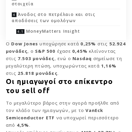
στοιχεία
Άνοδος στο πετρέλαιο και στις
αποδόσεις των ομολόγων
MoneyMatters Insight
Ο
Dow Jones
υποχώρησε κατά
0,25%
στις
52.924
μονάδες
, ο
S&P 500
έχασε
0,45%
κλείνοντας
στις
7.503 μονάδες
, ενώ ο
Nasdaq
σημείωσε τη
μεγαλύτερη πτώση, υποχωρώντας κατά
1,16%
στις
25.818 μονάδες
.
Οι ημιαγωγοί στο επίκεντρο
του sell off
Το μεγαλύτερο βάρος στην αγορά προήλθε από
τον κλάδο των ημιαγωγών, με το
VanEck
Semiconductor ETF
να υποχωρεί περισσότερο
από
4,5%
.