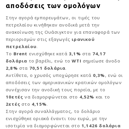
αποδόσεις των ομολόγων
Στην αγορά εμπορευμάτων, οι τιμές του
πετρελαίου κινήθηκαν ανοδικά μετά την
ανακοίνωση της Ουάσιγκτον για επαναφορά των
περιορισμών στις εξαγωγές
ιρανικού
πετρελαίου
.
Το
Brent
ενισχύθηκε κατά
3,1%
στα
74,17
δολάρια
το βαρέλι, ενώ το
WTI
σημείωσε άνοδο
2,8%
στα
70,51 δολάρια
.
Αντίθετα, ο χρυσός υποχώρησε κατά
0,3%
, ενώ οι
αποδόσεις των αμερικανικών κρατικών ομολόγων
συνέχισαν την ανοδική τους πορεία, με το
10ετές
να διαμορφώνεται στο
4,52%
και το
2ετές
στο
4,15%
.
Στην αγορά συναλλάγματος, το δολάριο
ενισχύθηκε οριακά έναντι του ευρώ, με την
ισοτιμία να διαμορφώνεται στο
1,1426 δολάρια