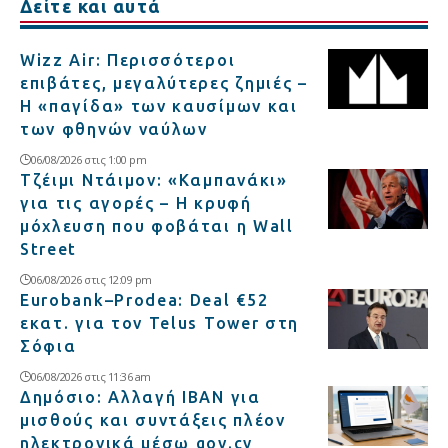
Δείτε και αυτά
Wizz Air: Περισσότεροι
επιβάτες, μεγαλύτερες ζημιές –
Η «παγίδα» των καυσίμων και
των φθηνών ναύλων
06/08/2026 στις 1:00 pm
Τζέιμι Ντάιμον: «Καμπανάκι»
για τις αγορές – Η κρυφή
μόχλευση που φοβάται η Wall
Street
06/08/2026 στις 12:09 pm
Eurobank–Prodea: Deal €52
εκατ. για τον Telus Tower στη
Σόφια
06/08/2026 στις 11:36 am
Δημόσιο: Αλλαγή IBAN για
μισθούς και συντάξεις πλέον
ηλεκτρονικά μέσω gov.cy