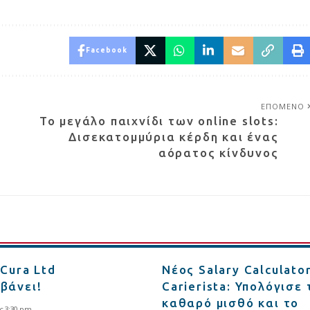
Facebook
ΕΠΟΜΕΝΟ
ι
Το μεγάλο παιχνίδι των online slots:
Δισεκατομμύρια κέρδη και ένας
αόρατος κίνδυνος
 Cura Ltd
Νέος Salary Calculato
βάνει!
Carierista: Υπολόγισε 
καθαρό μισθό και το
ς 3:30 pm