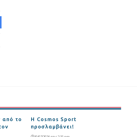
r από το
Η Cosmos Sport
τον
προσλαμβάνει!
10/07/2026 στις 2:31 pm