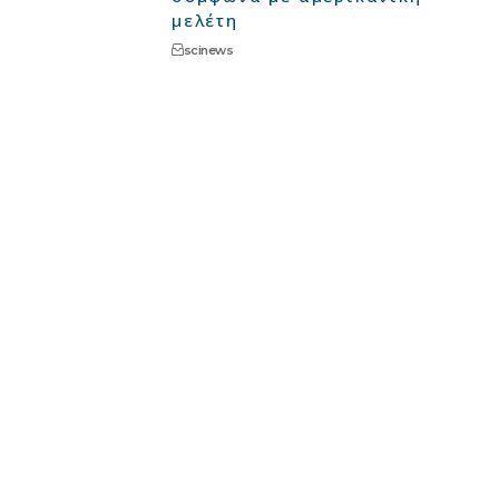
μελέτη
scinews