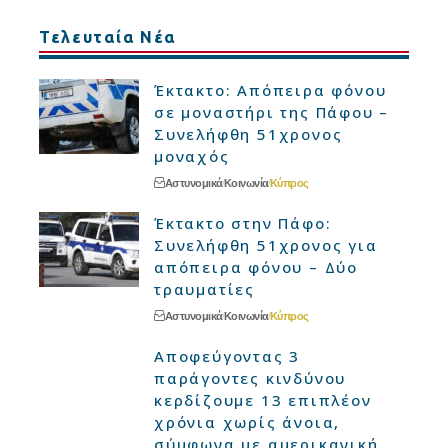
Τελευταία Νέα
Έκτακτο: Απόπειρα φόνου
σε μοναστήρι της Πάφου –
Συνελήφθη 51χρονος
μοναχός
Αστυνομικά
Κοινωνία
Κύπρος
Έκτακτο στην Πάφο:
Συνελήφθη 51χρονος για
απόπειρα φόνου – Δύο
τραυματίες
Αστυνομικά
Κοινωνία
Κύπρος
Αποφεύγοντας 3
παράγοντες κινδύνου
κερδίζουμε 13 επιπλέον
χρόνια χωρίς άνοια,
σύμφωνα με αμερικανική